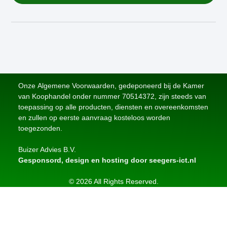
Onze Algemene Voorwaarden, gedeponeerd bij de Kamer
van Koophandel onder nummer 70514372, zijn steeds van
toepassing op alle producten, diensten en overeenkomsten
en zullen op eerste aanvraag kosteloos worden
toegezonden.
Buizer Advies B.V.
Gesponsord, design en hosting door seegers-ict.nl
© 2026 All Rights Reserved.