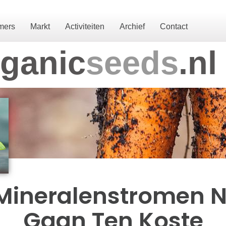
mers
Markt
Activiteiten
Archief
Contact
ganic
seeds
.nl
 Mineralenstromen 
Gaan Ten Koste